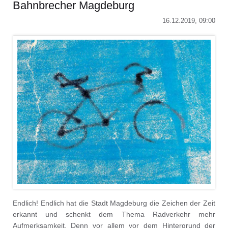
Bahnbrecher Magdeburg
von
Lars
16.12.2019, 09:00
Johansen
Endlich! Endlich hat die Stadt Magdeburg die Zeichen der Zeit
erkannt und schenkt dem Thema Radverkehr mehr
Aufmerksamkeit. Denn vor allem vor dem Hintergrund der