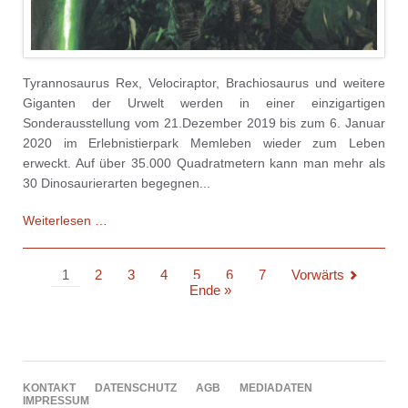
Tyrannosaurus Rex, Velociraptor, Brachiosaurus und weitere
Giganten der Urwelt werden in einer einzigartigen
Sonderausstellung vom 21.Dezember 2019 bis zum 6. Januar
2020 im Erlebnistierpark Memleben wieder zum Leben
erweckt. Auf über 35.000 Quadratmetern kann man mehr als
30 Dinosaurierarten begegnen...
Dinosaurier
Weiterlesen …
im
Erlebnispark
1
2
3
4
5
6
7
Vorwärts
Ende »
NAVIGATION
KONTAKT
DATENSCHUTZ
AGB
MEDIADATEN
ÜBERSPRINGEN
IMPRESSUM