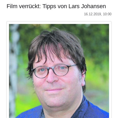
die
Film verrückt: Tipps von Lars Johansen
Gewalt
statt
16.12.2019, 10:00
‚Ich
gegen
Dich‘